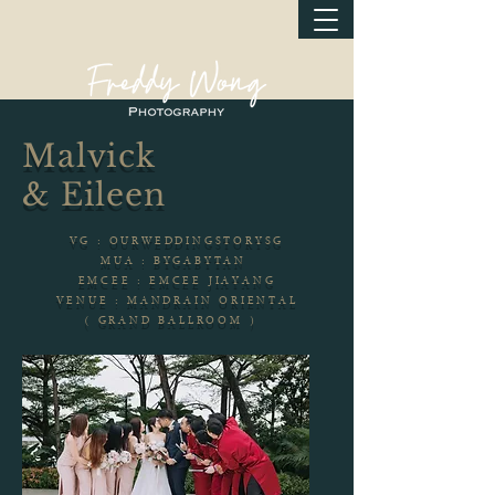
Malvick
& Eileen
VG : OURWEDDINGSTORYSG
MUA : BYGABYTAN
EMCEE : EMCEE JIAYANG
VENUE : MANDRAIN ORIENTAL
( GRAND BALLROOM )